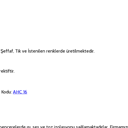
 Şeffaf, Tik ve İstenilen renklerde üretilmektedir.
 Kodu:
AHC 16
pencerelerde ısı, ses ve toz izolasyonu sağlamaktadırlar. Firmamızın 