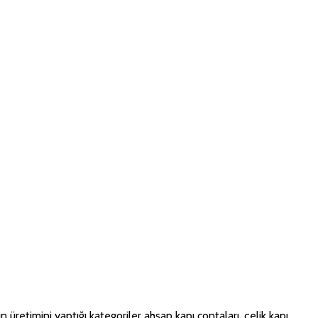
üretimini yaptığı kategoriler ahşap kapı contaları, çelik kapı