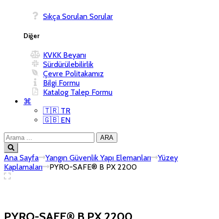
Sıkça Sorulan Sorular
Diğer
KVKK Beyanı
Sürdürülebilirlik
Çevre Politakamız
Bilgi Formu
Katalog Talep Formu
⌘
🇹🇷 TR
🇬🇧 EN
Ana Sayfa
Yangın Güvenlik Yapı Elemanları
Yüzey
Kaplamaları
PYRO-SAFE® B PX 2200
PYRO-SAFE® B PX 2200