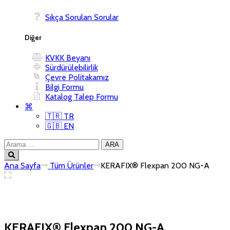
Sıkça Sorulan Sorular
Diğer
KVKK Beyanı
Sürdürülebilirlik
Çevre Politakamız
Bilgi Formu
Katalog Talep Formu
⌘
🇹🇷 TR
🇬🇧 EN
Ana Sayfa
‏‏‏‏‏‏‏‏ Tüm Ürünler
KERAFIX® Flexpan 200 NG-A
KERAFIX® Flexpan 200 NG-A